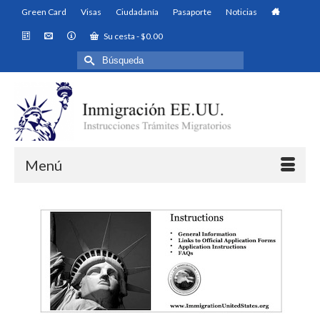
Green Card
Visas
Ciudadanía
Pasaporte
Noticias
Su cesta
-
$
0.00
Buscar
por:
Menú