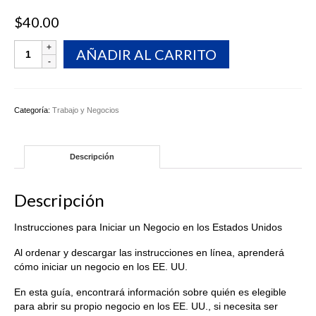
$
40.00
Instrucciones
AÑADIR AL CARRITO
para
Iniciar
un
Negocio
Categoría:
Trabajo y Negocios
en
los
Estados
Descripción
Unidos
cantidad
Descripción
Instrucciones para Iniciar un Negocio en los Estados Unidos
Al ordenar y descargar las instrucciones en línea, aprenderá
cómo iniciar un negocio en los EE. UU.
En esta guía, encontrará información sobre quién es elegible
para abrir su propio negocio en los EE. UU., si necesita ser