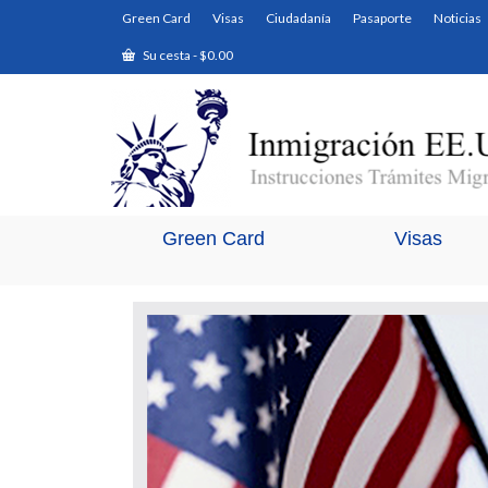
Green Card
Visas
Ciudadanía
Pasaporte
Noticias
Su cesta
-
$
0.00
Green Card
Visas