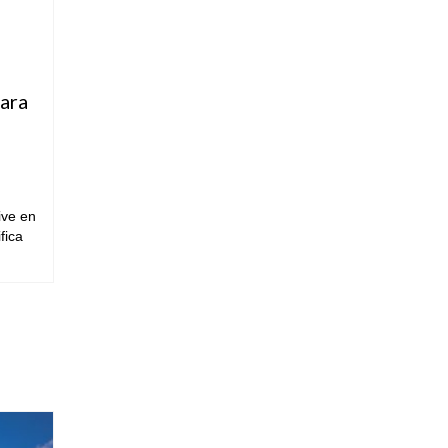
para
ive en
fica