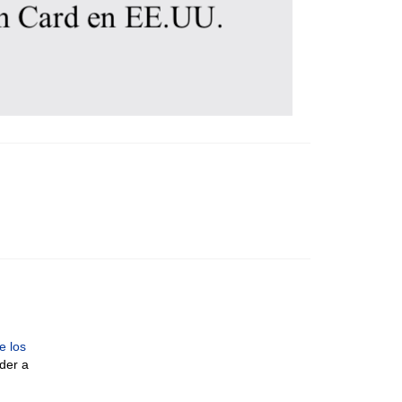
e los
eder a