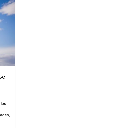
se
 los
dades,