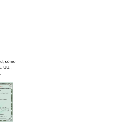
.
tud, cómo
E. UU.,
.