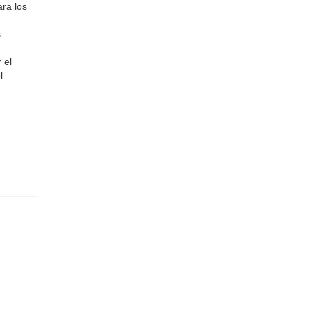
ra los
s
 el
l