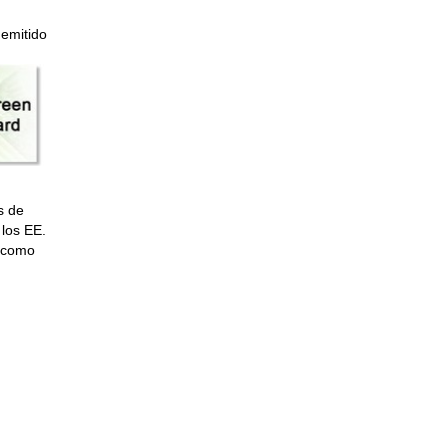
 emitido
s de
 los EE.
s como